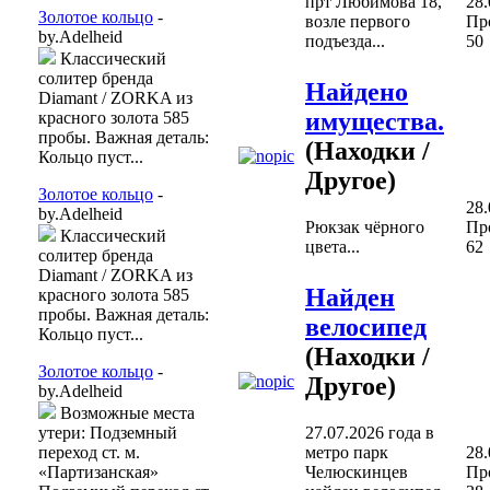
прт Любимова 18,
28.
Золотое кольцо
-
возле первого
Пр
by.Adelheid
подъезда...
50
Классический
солитер бренда
Найдено
Diamant / ZORKA из
имущества.
красного золота 585
пробы. Важная деталь:
(Находки /
Кольцо пуст...
Другое)
Золотое кольцо
-
28.
by.Adelheid
Рюкзак чёрного
Пр
Классический
цвета...
62
солитер бренда
Diamant / ZORKA из
Найден
красного золота 585
пробы. Важная деталь:
велосипед
Кольцо пуст...
(Находки /
Золотое кольцо
-
Другое)
by.Adelheid
Возможные места
27.07.2026 года в
утери: Подземный
метро парк
переход ст. м.
28.
Челюскинцев
«Партизанская»
Пр