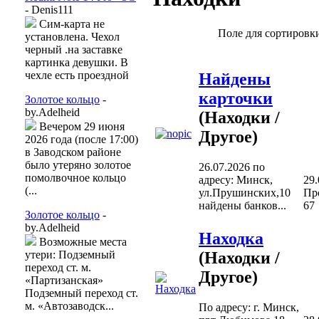
- Denis111
Сим-карта не
Поле для сортиров
установлена. Чехол
черный .на заставке
картинка девушки. В
чехле есть проездной
Найдены
карточки
Золотое кольцо
-
by.Adelheid
(Находки /
Вечером 29 июня
Другое)
2026 года (после 17:00)
в Заводском районе
было утеряно золотое
26.07.2026 по
помолвочное кольцо
адресу: Минск,
29.
(...
ул.Прушинских,10
Пр
найдены банков...
67
Золотое кольцо
-
by.Adelheid
Находка
Возможные места
(Находки /
утери: Подземный
переход ст. м.
Другое)
«Партизанская»
Подземный переход ст.
м. «Автозаводск...
По адресу: г. Минск,