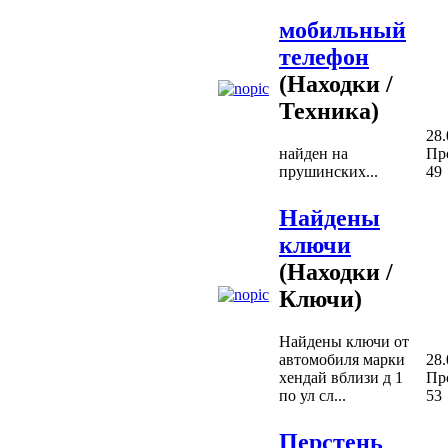
мобильный
телефон
(Находки /
Техника)
28.
найден на
Пр
прушинских...
49
Найдены
ключи
(Находки /
Ключи)
Найдены ключи от
автомобиля марки
28.
хендай вблизи д 1
Пр
по ул сл...
53
Перстень