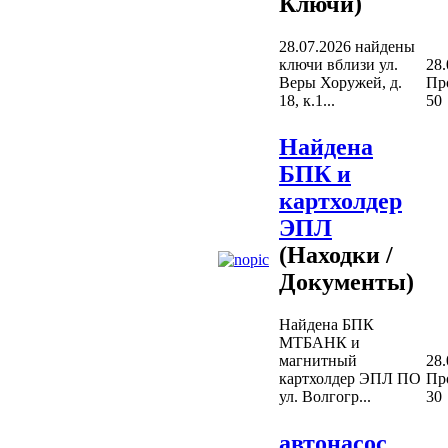
Ключи)
28.07.2026 найдены
ключи вблизи ул.
28.
Веры Хоружей, д.
Пр
18, к.1...
50
Найдена
БПК и
картхолдер
ЭПЛ
(Находки /
Документы)
Найдена БПК
МТБАНК и
магнитный
28.
картхолдер ЭПЛ ПО
Пр
ул. Волгогр...
30
автонасос