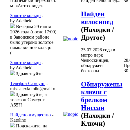
найден велосипед....
Подземный переход ст.
38
м. «Автозаводск...
Найден
Золотое кольцо
-
велосипед
by.Adelheid
Вечером 29 июня
(Находки /
2026 года (после 17:00)
Другое)
в Заводском районе
было утеряно золотое
помолвочное кольцо
25.07.2026 года в
(...
метро парк
Челюскинцев,
28.
Золотое кольцо
-
обнаружен
Пр
by.Adelheid
бесхозны...
30
Здравствуйте.
Обнаружены
Телефон Самсунг
-
miss.alexia.miln@mail.ru
ключи с
Здравствуйте, а
брелком
телефон Самсунг
А55??
Ниссан
(Находки /
Найдено имущество
-
Katoline
Ключи)
Подскажите, на