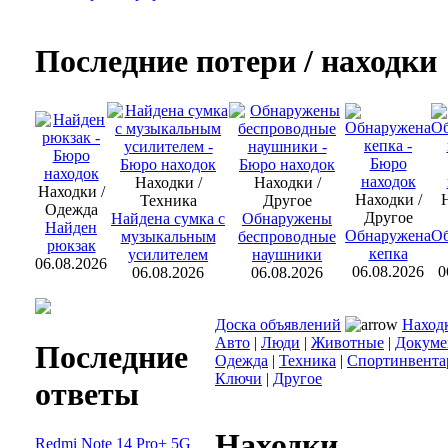
Последние потери / находки
Находки /
Находки /
Находки /
Находки /
Н
Техника
Другое
Одежда
Другое
Найдена сумка с
Обнаружены
Найден
Обнаружена
О
музыкальным
беспроводные
рюкзак
кепка
усилителем
наушники
06.08.2026
06.08.2026
0
06.08.2026
06.08.2026
Доска объявлений
Наход
Авто
|
Люди
|
Животные
|
Докуме
Последние
Одежда
|
Техника
|
Спортинвента
Ключи
|
Другое
ответы
Находки
Redmi Note 14 Pro+ 5G