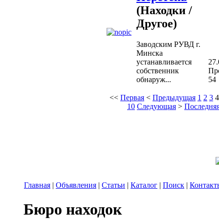
(Находки /
Другое)
Заводским РУВД г.
Минска
устанавливается
27.
собственник
Пр
обнаруж...
54
<<
Первая
<
Предыдущая
1
2
3
4
10
Следующая
>
Последня
Главная
|
Объявления
|
Статьи
|
Каталог
|
Поиск
|
Контакт
Бюро находок