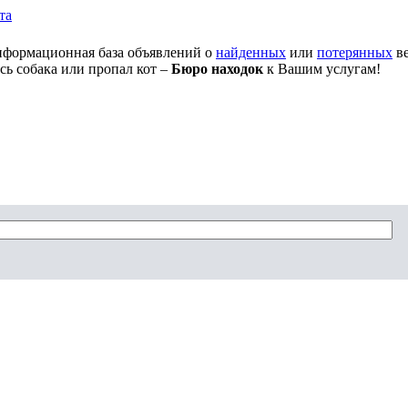
та
нформационная база объявлений о
найденных
или
потерянных
ве
сь собака или пропал кот –
Бюро находок
к Вашим услугам!