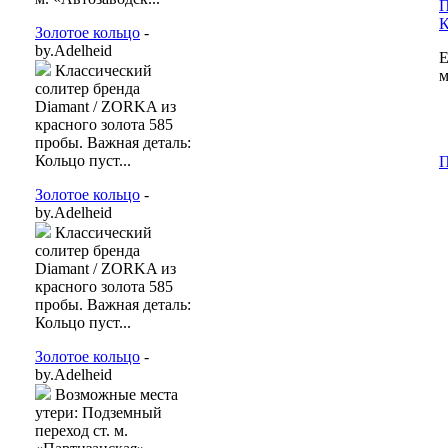
П
К
Золотое кольцо
-
by.Adelheid
Е
Классический
м
солитер бренда
Diamant / ZORKA из
красного золота 585
пробы. Важная деталь:
Кольцо пуст...
П
Золотое кольцо
-
by.Adelheid
Классический
солитер бренда
Diamant / ZORKA из
красного золота 585
пробы. Важная деталь:
Кольцо пуст...
Золотое кольцо
-
by.Adelheid
Возможные места
утери: Подземный
переход ст. м.