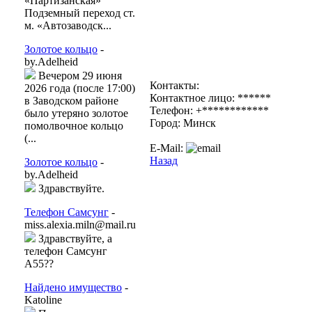
«Партизанская»
Подземный переход ст.
м. «Автозаводск...
Золотое кольцо
-
by.Adelheid
Вечером 29 июня
Контакты:
2026 года (после 17:00)
Контактное лицо: ******
в Заводском районе
Телефон: +************
было утеряно золотое
Город: Минск
помолвочное кольцо
(...
E-Mail:
Назад
Золотое кольцо
-
by.Adelheid
Здравствуйте.
Телефон Самсунг
-
miss.alexia.miln@mail.ru
Здравствуйте, а
телефон Самсунг
А55??
Найдено имущество
-
Katoline