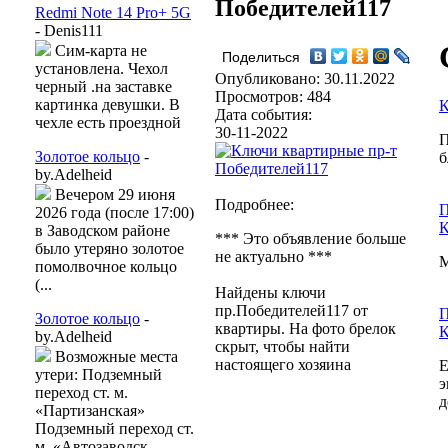
Победителей117
Redmi Note 14 Pro+ 5G
- Denis111
Сим-карта не
Поделиться
установлена. Чехол
Опубликовано: 30.11.2022
черный .на заставке
Просмотров: 484
картинка девушки. В
К
Дата события:
чехле есть проездной
30-11-2022
П
Золотое кольцо
-
б
by.Adelheid
Вечером 29 июня
Подробнее:
П
2026 года (после 17:00)
К
в Заводском районе
*** Это объявление больше
было утеряно золотое
не актуально ***
М
помолвочное кольцо
(...
Найдены ключи
пр.Победителей117 от
П
Золотое кольцо
-
квартиры. На фото брелок
К
by.Adelheid
скрыт, чтобы найти
Возможные места
настоящего хозяина
Е
утери: Подземный
э
переход ст. м.
д
«Партизанская»
Подземный переход ст.
м. «Автозаводск...