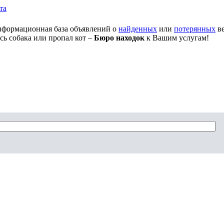
та
нформационная база объявлений о
найденных
или
потерянных
ве
сь собака или пропал кот –
Бюро находок
к Вашим услугам!