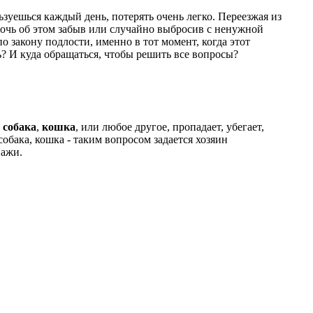
зуешься каждый день, потерять очень легко. Переезжая из
рочь об этом забыв или случайно выбросив с ненужной
о закону подлости, именно в тот момент, когда этот
? И куда обращаться, чтобы решить все вопросы?
о
собака
,
кошка
, или любое другое, пропадает, убегает,
собака, кошка - таким вопросом задается хозяин
пажи.