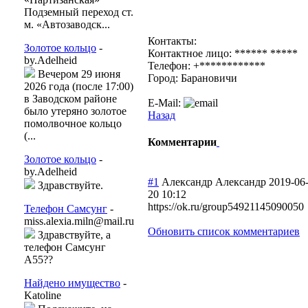
Подземный переход ст.
м. «Автозаводск...
Контакты:
Золотое кольцо
-
Контактное лицо: ****** *****
by.Adelheid
Телефон: +************
Вечером 29 июня
Город: Барановичи
2026 года (после 17:00)
в Заводском районе
E-Mail:
было утеряно золотое
Назад
помолвочное кольцо
(...
Комментарии
Золотое кольцо
-
by.Adelheid
#1
Александр Александр
2019-06
Здравствуйте.
20 10:12
https://ok.ru/group54921145090050
Телефон Самсунг
-
miss.alexia.miln@mail.ru
Обновить список комментариев
Здравствуйте, а
телефон Самсунг
А55??
Найдено имущество
-
Katoline