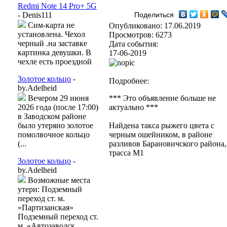
Redmi Note 14 Pro+ 5G
- Denis111
Поделиться
Сим-карта не
Опубликовано: 17.06.2019
установлена. Чехол
Просмотров: 6273
черный .на заставке
Дата события:
картинка девушки. В
17-06-2019
чехле есть проездной
Золотое кольцо
-
Подробнее:
by.Adelheid
Вечером 29 июня
*** Это объявление больше не
2026 года (после 17:00)
актуально ***
в Заводском районе
было утеряно золотое
Найдена такса рыжего цвета с
помолвочное кольцо
черным ошейником, в районе
(...
разливов Барановичского района,
трасса М1
Золотое кольцо
-
by.Adelheid
Возможные места
утери: Подземный
переход ст. м.
«Партизанская»
Подземный переход ст.
м. «Автозаводск...