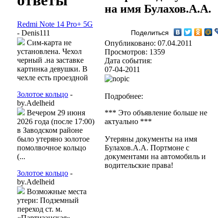
ответы
на имя Булахов.А.А.
Redmi Note 14 Pro+ 5G
- Denis111
Поделиться
Сим-карта не
Опубликовано: 07.04.2011
установлена. Чехол
Просмотров: 1359
черный .на заставке
Дата события:
картинка девушки. В
07-04-2011
чехле есть проездной
Золотое кольцо
-
Подробнее:
by.Adelheid
Вечером 29 июня
*** Это объявление больше не
2026 года (после 17:00)
актуально ***
в Заводском районе
было утеряно золотое
Утеряны документы на имя
помолвочное кольцо
Булахов.А.А. Портмоне с
(...
документами на автомобиль и
водительские права!
Золотое кольцо
-
by.Adelheid
Возможные места
утери: Подземный
переход ст. м.
«Партизанская»