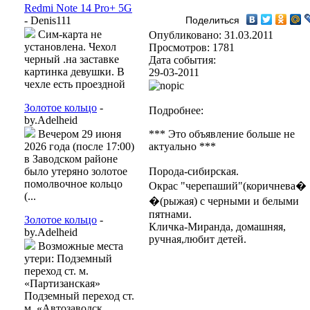
Redmi Note 14 Pro+ 5G
- Denis111
Поделиться
Сим-карта не
Опубликовано: 31.03.2011
установлена. Чехол
Просмотров: 1781
черный .на заставке
Дата события:
картинка девушки. В
29-03-2011
чехле есть проездной
Золотое кольцо
-
Подробнее:
by.Adelheid
Вечером 29 июня
*** Это объявление больше не
2026 года (после 17:00)
актуально ***
в Заводском районе
было утеряно золотое
Порода-сибирская.
помолвочное кольцо
Окрас "черепаший"(коричнева�
(...
�(рыжая) с черными и белыми
пятнами.
Золотое кольцо
-
Кличка-Миранда, домашняя,
by.Adelheid
ручная,любит детей.
Возможные места
утери: Подземный
переход ст. м.
«Партизанская»
Подземный переход ст.
м. «Автозаводск...