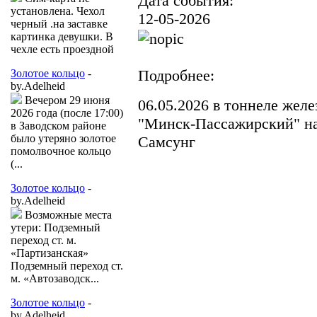
Дата события:
установлена. Чехол
12-05-2026
черный .на заставке
картинка девушки. В
чехле есть проездной
Подробнее:
Золотое кольцо
-
by.Adelheid
Вечером 29 июня
06.05.2026 в тоннеле жел
2026 года (после 17:00)
"Минск-Пассажирский" н
в Заводском районе
было утеряно золотое
Самсунг
помолвочное кольцо
(...
Золотое кольцо
-
by.Adelheid
Возможные места
утери: Подземный
переход ст. м.
«Партизанская»
Подземный переход ст.
м. «Автозаводск...
Золотое кольцо
-
by.Adelheid