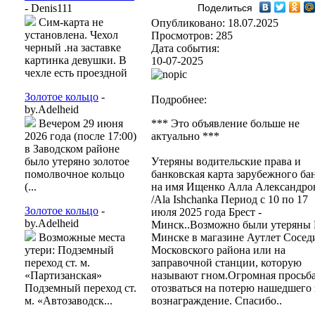
- Denis111
Поделиться
Сим-карта не
Опубликовано: 18.07.2025
установлена. Чехол
Просмотров: 285
черный .на заставке
Дата события:
картинка девушки. В
10-07-2025
чехле есть проездной
Золотое кольцо
-
Подробнее:
by.Adelheid
Вечером 29 июня
*** Это объявление больше не
2026 года (после 17:00)
актуально ***
в Заводском районе
было утеряно золотое
Утеряны водительские права и
помолвочное кольцо
банковская карта зарубежного ба
(...
на имя Ищенко Алла Александро
/Ala Ishchanka Период с 10 по 17
Золотое кольцо
-
июля 2025 года Брест -
by.Adelheid
Минск..Возможно были утеряны
Возможные места
Минске в магазине Аутлет Сосед
утери: Подземный
Московского района или на
переход ст. м.
заправочной станции, которую
«Партизанская»
называют гном.Огромная просьб
Подземный переход ст.
отозваться на потерю нашедшего 
м. «Автозаводск...
вознаграждение. Спасибо..