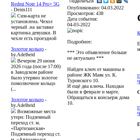
Поделиться
Redmi Note 14 Pro+ 5G
Опубликовано: 04.03.2022
- Denis111
Просмотров: 438
Сим-карта не
Дата события:
установлена. Чехол
04-03-2022
черный .на заставке
картинка девушки. В
К
чехле есть проездной
Подробнее:
Е
Золотое кольцо
-
м
*** Это объявление больше
by.Adelheid
не актуально ***
Вечером 29 июня
2026 года (после 17:00)
Найден ключ от машины в
в Заводском районе
районе ЖК Маяк ул. К.
П
было утеряно золотое
Туровского 10.
Ч
помолвочное кольцо
И ещё два ключа. Находки
(...
были в феврале и марте.
С
Обращаться к консьерж дома
Золотое кольцо
-
10.
by.Adelheid
П
Возможные места
Ч
утери: Подземный
переход ст. м.
П
«Партизанская»
Подземный переход ст.
м. «Автозаводск...