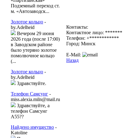
«Партизанская»
Подземный переход ст.
м. «Автозаводск...
Золотое кольцо
-
Контакты:
by.Adelheid
Контактное лицо: *******
Вечером 29 июня
Телефон: +************
2026 года (после 17:00)
Город: Минск
в Заводском районе
было утеряно золотое
E-Mail:
помолвочное кольцо
Назад
(...
Золотое кольцо
-
by.Adelheid
Здравствуйте.
Телефон Самсунг
-
miss.alexia.miln@mail.ru
Здравствуйте, а
телефон Самсунг
А55??
Найдено имущество
-
Katoline