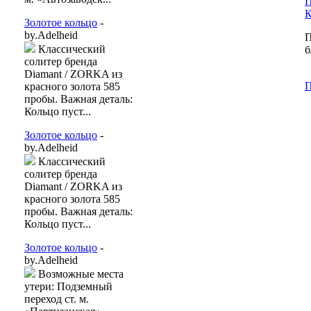
П
К
Золотое кольцо
-
by.Adelheid
П
Классический
б
солитер бренда
Diamant / ZORKA из
П
красного золота 585
пробы. Важная деталь:
Кольцо пуст...
Золотое кольцо
-
by.Adelheid
Классический
солитер бренда
Diamant / ZORKA из
красного золота 585
пробы. Важная деталь:
Кольцо пуст...
Золотое кольцо
-
by.Adelheid
Возможные места
утери: Подземный
переход ст. м.