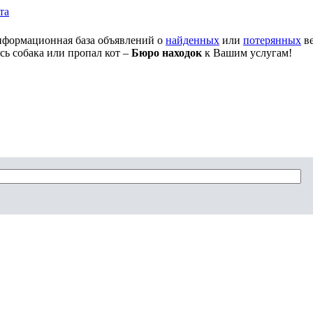
та
нформационная база объявлений о
найденных
или
потерянных
ве
сь собака или пропал кот –
Бюро находок
к Вашим услугам!