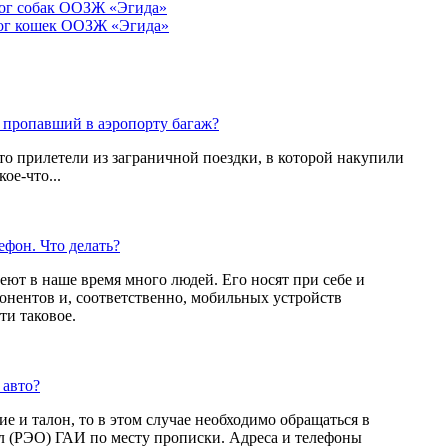
ог собак ООЗЖ «Эгида»
ог кошек ООЗЖ «Эгида»
ь пропавший в аэропорту багаж?
что прилетели из заграничной поездки, в которой накупили
ое-что...
фон. Что делать?
ют в наше время много людей. Его носят при себе и
бонентов и, соответственно, мобильных устройств
ти таковое.
 авто?
е и талон, то в этом случае необходимо обращаться в
 (РЭО) ГАИ по месту прописки. Адреса и телефоны