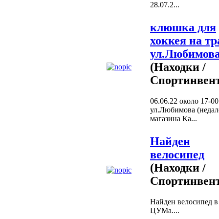
28.07.2...
клюшка для
хоккея на тр
ул.Любимов
(Находки /
Спортинвент
06.06.22 около 17-00
ул.Любимова (недал
магазина Ка...
Найден
велосипед
(Находки /
Спортинвент
Найден велосипед в
ЦУМа....