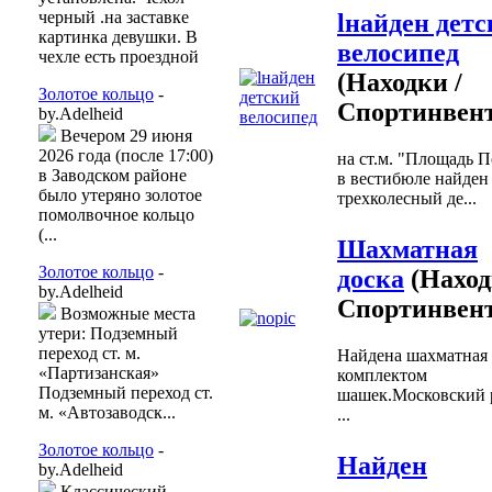
черный .на заставке
lнайден дет
картинка девушки. В
велосипед
чехле есть проездной
(Находки /
Золотое кольцо
-
Спортинвент
by.Adelheid
Вечером 29 июня
2026 года (после 17:00)
на ст.м. "Площадь 
в Заводском районе
в вестибюле найден
было утеряно золотое
трехколесный де...
помолвочное кольцо
(...
Шахматная
Золотое кольцо
-
доска
(Наход
by.Adelheid
Спортинвент
Возможные места
утери: Подземный
переход ст. м.
Найдена шахматная 
«Партизанская»
комплектом
Подземный переход ст.
шашек.Московский 
м. «Автозаводск...
...
Золотое кольцо
-
Найден
by.Adelheid
Классический