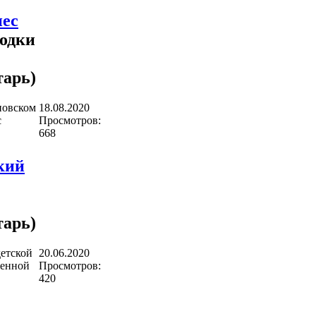
нес
одки
арь)
оновском
18.08.2020
с
Просмотров:
668
кий
арь)
детской
20.06.2020
женной
Просмотров:
420