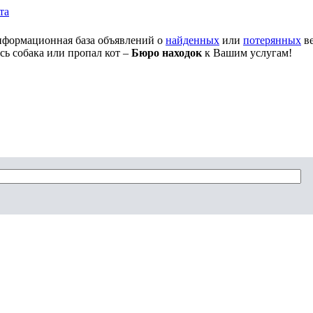
та
нформационная база объявлений о
найденных
или
потерянных
ве
сь собака или пропал кот –
Бюро находок
к Вашим услугам!