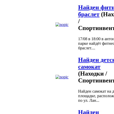
Найден фит
браслет
(Нах
/
Спортинвент
17/08 в 18:00 в ант
парке найдёт фитне
браслет....
Найден детс
самокат
(Находки /
Спортинвент
Найден самокат на 
площадке, располо
по ул. Лан...
Найден