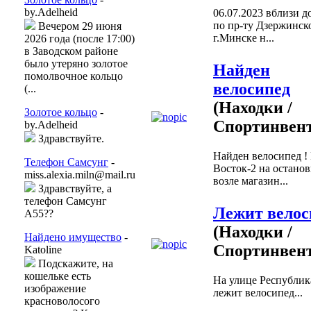
by.Adelheid
06.07.2023 вблизи д
по пр-ту Дзержинск
Вечером 29 июня
г.Минске н...
2026 года (после 17:00)
в Заводском районе
было утеряно золотое
Найден
помолвочное кольцо
велосипед
(...
(Находки /
Золотое кольцо
-
Спортинвент
by.Adelheid
Здравствуйте.
Найден велосипед !
Телефон Самсунг
-
Восток-2 на останов
miss.alexia.miln@mail.ru
возле магазин...
Здравствуйте, а
телефон Самсунг
Лежит велос
А55??
(Находки /
Найдено имущество
-
Спортинвент
Katoline
Подскажите, на
кошельке есть
На улице Республик
изображение
лежит велосипед...
красноволосого