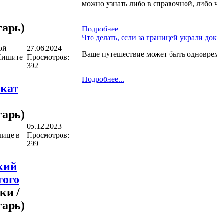
можно узнать либо в справочной, либо 
арь)
Подробнее...
Что делать, если за границей украли до
ой
27.06.2024
Ваше путешествие может быть одновре
Пишите
Просмотров:
392
Подробнее...
кат
арь)
05.12.2023
лице в
Просмотров:
299
кий
того
ки /
арь)