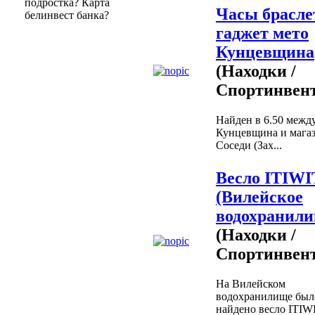
подростка? Карта
Часы брасле
белинвест банка?
гаджет мето
Кунцевщина
(Находки /
Спортинвент
Найден в 6.50 межд
Кунцевщина и мага
Соседи (Зах...
Весло ITIWI
(Вилейское
водохранили
(Находки /
Спортинвент
На Вилейском
водохранилище был
найдено весло ITIW