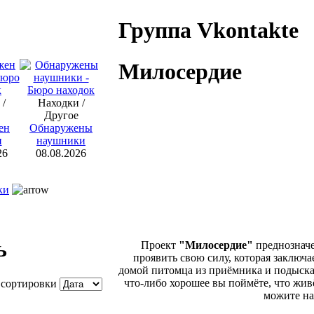
Группа Vkontakte
Милосердие
 /
Находки /
Другое
ен
Обнаружены
н
наушники
26
08.08.2026
ки
ь
Проект
"Милосердие"
преднознач
проявить свою силу, которая заключа
домой питомца из приёмника и подыска
что-либо хорошее вы поймёте, что живё
 сортировки
можите на