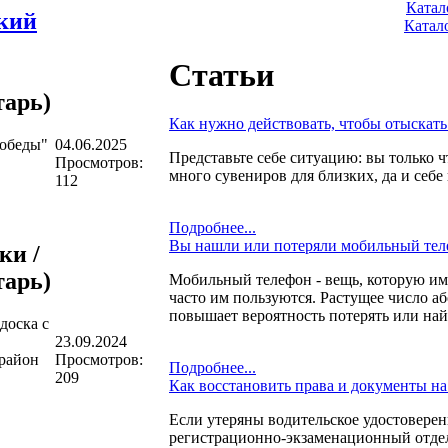
Катал
ский
Катал
Статьи
арь)
Как нужно действовать, чтобы отыскат
Победы"
04.06.2025
Представьте себе ситуацию: вы только 
Просмотров:
много сувениров для близких, да и себе к
112
Подробнее...
Вы нашли или потеряли мобильный теле
ки /
арь)
Мобильный телефон - вещь, которую име
часто им пользуются. Растущее число а
повышает вероятность потерять или най
доска с
23.09.2024
район
Просмотров:
Подробнее...
209
Как восстановить права и документы на
Если утеряны водительское удостоверени
регистрационно-экзаменационный отдел