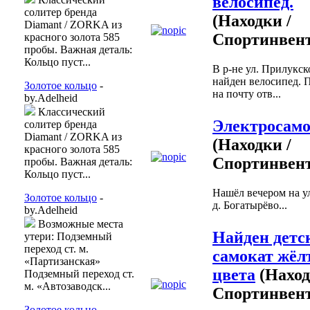
велосипед.
солитер бренда
(Находки /
Diamant / ZORKA из
Спортинвент
красного золота 585
пробы. Важная деталь:
Кольцо пуст...
В р-не ул. Прилукск
найден велосипед. 
Золотое кольцо
-
на почту отв...
by.Adelheid
Классический
Электросамо
солитер бренда
Diamant / ZORKA из
(Находки /
красного золота 585
Спортинвент
пробы. Важная деталь:
Кольцо пуст...
Нашёл вечером на у
Золотое кольцо
-
д. Богатырёво...
by.Adelheid
Возможные места
Найден детс
утери: Подземный
переход ст. м.
самокат жёл
«Партизанская»
цвета
(Наход
Подземный переход ст.
м. «Автозаводск...
Спортинвент
Золотое кольцо
-